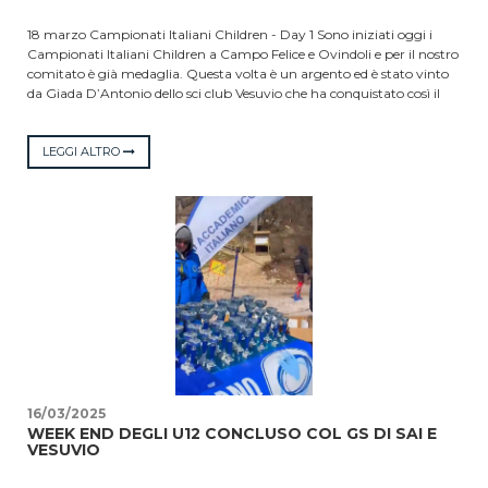
18 marzo Campionati Italiani Children - Day 1 Sono iniziati oggi i
Campionati Italiani Children a Campo Felice e Ovindoli e per il nostro
comitato è già medaglia. Questa volta è un argento ed è stato vinto
da Giada D’Antonio dello sci club Vesuvio che ha conquistato così il
titolo di vicecampionessa italiana Allieve della specialità SuperG. La
nostra Black Panther, che ieri ha accusato lievi problemi al ginocchio
destro, si è difesa sulla pista Anfiteatro di Ovindoli incassando 61
LEGGI ALTRO
centesimi dalla vincitrice, Serena Arrigoni del Domobianca 365 (Alpi
Centrali). Nella categoria maschile il migliore del comitato è stato
Giancarlo Ferraro del SAI che si è piazzato al 29° posto, ma che è il
primo atleta di un comitato appenninico, seguito a 25/100 di distacco
da Marco Mancini dello sci club Vesuvio. Stesso primato per Anny
Troiano del Posillipo che ha concluso il Gigante Ragazzi in 12.ma
posizione, dopo undici atlete dell’arco alpino. Giorgia Pascotto dello
sci club 2010 è arrivata 21.ma e, nella categoria maschile, Lorenzo
D’Acunto del SAI 14.mo. Domani in programma discipline invertite
per la due categoria.
16/03/2025
WEEK END DEGLI U12 CONCLUSO COL GS DI SAI E
VESUVIO