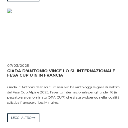
under 12 sia gli under 11. Quarto posto per Edoardo Ruggiero del SAI e,
nella categoria femminile, Francesca Abate dello sci club Posillipo che
ha vinto su tutte la classifica del tempo di spinta. Maya Vlassopulo del
SAI, settima nel Gran Gigante, è arrivata seconda assoluta nella
classifica Cuccioli femminile di velocità di scorrimento Al quinto posto
nel Gran Gigante Baby 1 e 2, Azzurra Pierro del 300 ski race. Domani
in pista per la finale nazionale del Pinocchio sugli sci con il Gran
Gigante in cui saranno impegnate le categorie Baby 1 e Cuccioli 1.
07/03/2025
GIADA D'ANTONIO VINCE LO SL INTERNAZIONALE
FESA CUP U16 IN FRANCIA
Giada D’Antonio dello sci club Vesuvio ha vinto oggi la gara di slalom
del Fesa Cup Alpine 2025, l’evento internazionale per gli under 16 (in
passato era denominato OPA CUP) che si sta svolgendo nella località
sciistica francese di Les Minuires.
Miglior tempo nella prima prova, con un secondo e mezzo di
vantaggio, la nostra Black Panther ha amministrato bene il distacco
LEGGI ALTRO
e, nonostante l’ottima seconda manche conquistata dalla francese