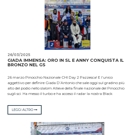
posto il bulgaro Milush Panchev, distaccato dal nostro atleta di
mezzo secondo. Fuori in prima manche l’altra atleta del comitato
Anny Troiano (sci club Posillipo), che non disputa, quindi, la seconda
prova dello slalom della categoria Ragazzi. Domani seconda e ultima
giornata di gare con le discipline invertite.
26/03/2025
GIADA IMMENSA: ORO IN SL E ANNY CONQUISTA IL
BRONZO NEL GS
26 marzo Pinocchio Nazionale CHI Day 2 Pazzesca! E l’unico
aggettivo per definire Giada D’Antonio che sale oggi sul gradino più
alto del podio nello slalom Allieve della finale nazionale del Pinocchio
sugli sci. Ha messo il turbo e ha acceso il radar la nostra Black
Panther che ha vinto con un margine di vantaggio di 3”82
all’Abetone che stamattina era avvolto in una fitta nebbia. “Domani
non ce n’è per nessuno” aveva dichiarato ieri dopo essere arrivata al
LEGGI ALTRO
secondo posto nel gigante per un errore commesso nell’ultima run. E
così è stato. Oggi ha sbaragliato e strabiliato tutti con la sua
potentissima sciata. Giusto per far capire (per chi avesse qualche
dubbio) che lei è una fuoriclasse e che nella squadra azzurra che