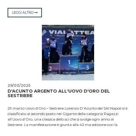
scuola Sci Lago Laceno, l’unica della Campania, ha vinto la medaglia
d’argento nella categoria superbaby gigante nella finale nazionale
che si è disputata ieri. La manifestazione, organizzata dall’AMSI
LEGGI ALTRO
(Associazione Maestri di sci Italiani) in collaborazione con le scuole di
sci italiane è alla sua 47.ma edizione e non è inserita nel calendario
ufficiale della FISI.
29/03/2025
D'ACUNTO ARGENTO ALL'UOVO D'ORO DEL
SESTRIERE
29 marzo Uovo d’Oro – Sestriere Lorenzo D’Acunto del SAI Napoli si è
classificato al secondo posto nel Gigante della categoria Ragazzi
all’Uovo d’Oro, una classica dello sci che si svolge ogni anno al
Sestriere. La manifestazione è giunta alla 42.ma edizione con la
partecipazione di oltre 2000 atleti delle categorie Pulcini e Children,
che, come da tradizione, hanno ricevuto un uovo di Pasqua