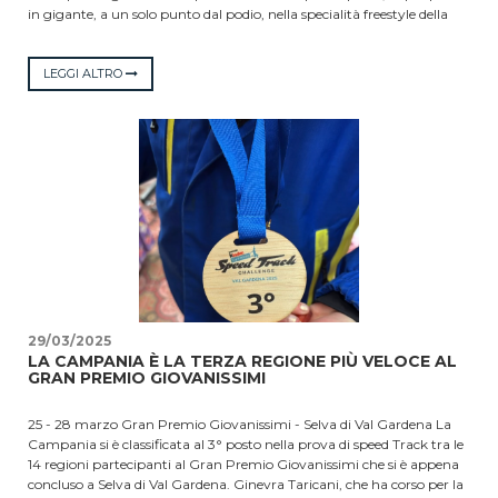
in gigante, a un solo punto dal podio, nella specialità freestyle della
categoria cuccioli coi colori dello Snowclub ONE. In dodicesima
posizione il suo compagno di squadra Thomas Esposito. Nella
categoria femminile ancora due atlete di Tommaso Conte,
LEGGI ALTRO
Annamaria Buonanno che si è classificata in 11.ma posizione e Ro
Maiello in 15.ma. Nella classifica Baby 6° posto per Claudio Cola e 8°
per Andrea Fugardi del Math Academy. La gara di snowboard cross
in programma ieri è stata annullata a causa delle condizioni meteo.
29/03/2025
LA CAMPANIA È LA TERZA REGIONE PIÙ VELOCE AL
GRAN PREMIO GIOVANISSIMI
25 - 28 marzo Gran Premio Giovanissimi - Selva di Val Gardena La
Campania si è classificata al 3° posto nella prova di speed Track tra le
14 regioni partecipanti al Gran Premio Giovanissimi che si è appena
concluso a Selva di Val Gardena. Ginevra Taricani, che ha corso per la