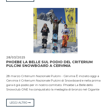
Giada D’Antonio del Vesuvio e in terza posizione la Cecoslovacchia.
Così si è conclusa la 43.ma edizione della competizione tra le più
importanti al mondo della categoria Children, nella cui fase
internazionale si sono particolarmente distinti gli atleti del nostro
comitato: Giada D’Antonio che ha vinto l’oro e Giancarlo Ferraro che
ha conquistato l’argento del Gigante della categoria allievi. Nella foto
le squadre premiate.
28/03/2025
PHOEBE LA BELLE SUL PODIO DEL CRITERIUM
PULCINI SNOWBOARD A CERVINIA
28 marzo Criterium Nazionale Pulcini - Cervinia È iniziato oggi a
Cervinia il Criterium Nazionale Pulcini di Snowboard e nella prima
gara è già podio per in nostro comitato. Phoebe La Belle dello
Snowclub ONE ha conquistato la medaglia di bronzo nel Gigante
nella categoria cuccioli femminile. In quinta posizione la sua
compagna di squadra Sofia D’Onofrio e in classifica anche
Annamaria Buonanno e Ro Carolina Maiello rispettivamente in
LEGGI ALTRO
12.ma e 14.ma posizione. Podio sfiorato nella categoria maschile per