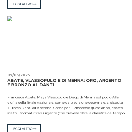
complessivo di 3“.55 sulla seconda classificata La nostra Black Panther
LEGGI ALTRO
era seconda dopo la prima prova, ma nella prova successiva non è
stata così brillante da mantenere la posizione, scivolando sul terzo
gradino del podio, in una gara dove i distacchi sono stati veramente
minimi. Un risultato di grande prestigio per Giada che continua ad
essere la migliore delle italiane. Giancarlo Ferraro del SAI, l’altro atleta
del nostro comitato convocato a questo evento ha realizzato in
prima manche il quinto tempo, ma purtroppo è caduto nella
seconda prova, a sole tre porte dal traguardo.
07/03/2025
ABATE, VLASSOPULO E DI MENNA: ORO, ARGENTO
E BRONZO AL DANTI
Francesca Abate, Maya Vlassopulo e Diego di Menna sul podio Alla
vigilia della finale nazionale, come da tradizione decennale, si disputa
il Trofeo Danti all’Abetone. Come per il Pinocchio quest’anno, è stato
scelto il format Gran Gigante (che prevede oltre la classifica del tempo
totale anche una di velocità di spinta ed un’altra di velocità di
scorrimento). Diego Di Menna, del 3000 ski race, ha conquistato una
medaglia di bronzo nella categoria Cuccioli che comprendeva sia gli
LEGGI ALTRO