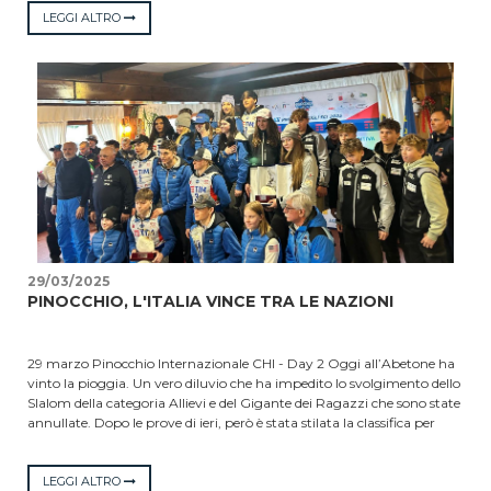
cioccolato e un ricco pacco gara. Le gare vengono disputate sulle
LEGGI ALTRO
piste olimpiche e rappresentano l’occasione di una grande festa per la
chiusura di stagione.
29/03/2025
PINOCCHIO, L'ITALIA VINCE TRA LE NAZIONI
29 marzo Pinocchio Internazionale CHI - Day 2 Oggi all’Abetone ha
vinto la pioggia. Un vero diluvio che ha impedito lo svolgimento dello
Slalom della categoria Allievi e del Gigante dei Ragazzi che sono state
annullate. Dopo le prove di ieri, però è stata stilata la classifica per
Nazioni. L’Italia ha vinto la competizione internazionale con la
squadra B della quale fanno parte i nostri Giancarlo Ferraro del SAI e
Anny Troiano del Posillipo. Al secondo posto la squadra A azzurra con
LEGGI ALTRO