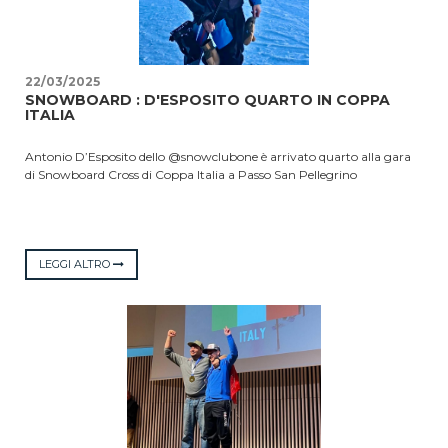
MonSerrato e sono stati sorteggiati, durante la premiazione, regali
offerti dalla bijutterie Studio Morelli, da Appen Glow e un week end
per due persone a Palinuro messo in palio da Palinuro spiagge.
22/03/2025
SNOWBOARD : D'ESPOSITO QUARTO IN COPPA
ITALIA
Antonio D’Esposito dello @snowclubone è arrivato quarto alla gara
di Snowboard Cross di Coppa Italia a Passo San Pellegrino
LEGGI ALTRO