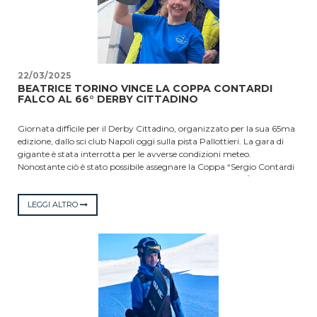
22/03/2025
BEATRICE TORINO VINCE LA COPPA CONTARDI
FALCO AL 66° DERBY CITTADINO
Giornata difficile per il Derby Cittadino, organizzato per la sua 65ma
edizione, dallo sci club Napoli oggi sulla pista Pallottieri. La gara di
gigante è stata interrotta per le avverse condizioni meteo.
Nonostante ciò è stato possibile assegnare la Coppa “Sergio Contardi
Falco” all’unica categoria che ha completato il tracciato. È stata
Beatrice Torino dello sci club Napoli a far registrare il miglior tempo
assoluto nella categoria ragazzi. A lei è stato consegnato il prestigioso
LEGGI ALTRO
challenge perpetuo da Edoardo e Sergio Contardi Falco, figlio e nipote
del presidente che ha dato grande slancio allo sci club Napoli negli
anni ‘90. Al secondo posto si è classificata Alice Trozzi dello sci club
Aremogna e al terzo posto Ginevra Tomasillo del 3000 ski race. Nella
categoria maschile podio gialloblu con la vittoria dei Roberto
Fornario, seguito da Luca Manfredonia a Andrea Barbarossa tutti
dello sci club Napoli e con distacchi o di pochi centesimi l’uno
dall’altro. Dopo la gara, terminata la pioggia, si è brindato coi vini