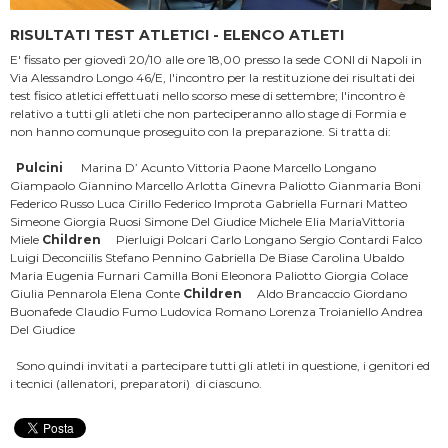
RISULTATI TEST ATLETICI - ELENCO ATLETI
E' fissato per giovedì 20/10 alle ore 18,00 presso la sede CONI di Napoli in
Via Alessandro Longo 46/E, l'incontro per la restituzione dei risultati dei
test fisico atletici effettuati nello scorso mese di settembre; l'incontro è
relativo a tutti gli atleti che non parteciperanno allo stage di Formia e
non hanno comunque proseguito con la preparazione. Si tratta di:
Pulcini
Marina D’ Acunto Vittoria Paone Marcello Longano
Giampaolo Giannino Marcello Arlotta Ginevra Paliotto Gianmaria Boni
Federico Russo Luca Cirillo Federico Improta Gabriella Furnari Matteo
Simeone Giorgia Ruosi Simone Del Giudice Michele Elia MariaVittoria
Miele
Children
Pierluigi Polcari Carlo Longano Sergio Contardi Falco
Luigi Deconciilis Stefano Pennino Gabriella De Biase Carolina Ubaldo
Maria Eugenia Furnari Camilla Boni Eleonora Paliotto Giorgia Colace
Giulia Pennarola Elena Conte
Children
Aldo Brancaccio Giordano
Buonafede Claudio Fumo Ludovica Romano Lorenza Troianiello Andrea
Del Giudice
Sono quindi invitati a partecipare tutti gli atleti in questione, i genitori ed
i tecnici (allenatori, preparatori) di ciascuno.