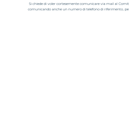
Si chiede di voler cortesemente comunicare via mail al Comita
comunicando anche un numero di telefono di
Poichè risulta inoltre che alcuni sci club non hanno diffuso la no
comunicare, con la massima sollecitudine, qualche nuova adesio
CHI S
ORGAN
COMITAT
GIUDICI
CAMPIO
CLASSI
CLASSIF
CLASSIF
LISTE B
AGGIOR
NEWS
EVENT