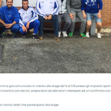
ramma già comunicato in merito allo stage dal 6 al 9/6 presso gli impianti sport
 incontro con tecnici, preparatori ed allenatori interessati ad un confronto con 
 non hanno atleti che partecipano allo stage.