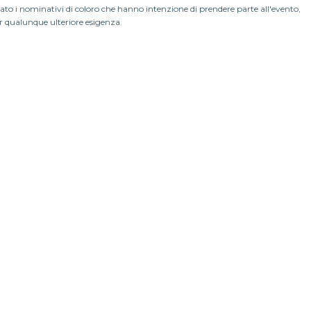
to i nominativi di coloro che hanno intenzione di prendere parte all'evento,
 riferimento, per qualunque ulteriore esigenza.
tizia dello stage ai propri iscritti, si coglie l'occasione per segnalare che è poss
ne di atleti, utilizzando la stessa procedura di cui sopra
IAMO
REGOLAMENTI
IGRAMMA
AGENDA FISI
I PROVINCIALI
AGENDA CAM
 DI GARA
AGGIORNAMENTO AGENDA CAM
NI REGIONALI
REGOLAMENTO TECNICO FEDERALE
MODULISTICA GIURIA
FICHE
UFFICIO STAMPA
ICHE STAGIONE 2014/15
ICA COPPA CAM
COMUNICATI STAMPA
ASE PUNTI CAM CHILDREN
RASSEGNA STAMPA
NAMENTO PUNTI FISI CAM CHILDREN
MEDIA
CONTATTI
I